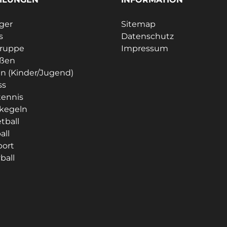
ager
Sitemap
s
Datenschutz
gruppe
Impressum
eßen
n (Kinder/Jugend)
ss
tennis
kegeln
tball
all
port
ball