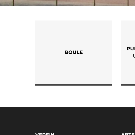
PU
BOULE
VEREIN
ABTE