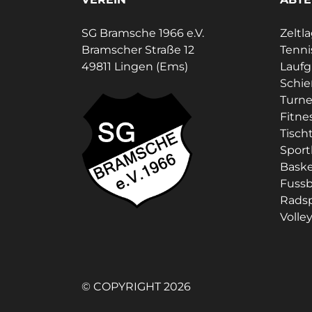
SG Bramsche 1966 e.V.
Zeltl
Bramscher Straße 12
Tenni
49811 Lingen (Ems)
Lauf
Schi
Turne
Fitne
Tisch
Sport
Baske
Fussb
Rads
Volley
© COPYRIGHT 2026