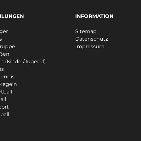
ILUNGEN
INFORMATION
ager
Sitemap
s
Datenschutz
gruppe
Impressum
eßen
n (Kinder/Jugend)
ss
tennis
kegeln
tball
all
port
ball