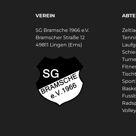
VEREIN
ABTE
SG Bramsche 1966 e.V.
Zeltl
Bramscher Straße 12
Tenni
49811 Lingen (Ems)
Lauf
Schi
Turne
Fitne
Tisch
Sport
Baske
Fussb
Rads
Volley