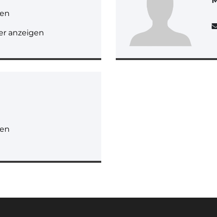
gen
r anzeigen
gen