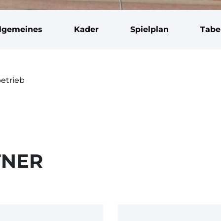
llgemeines
Kader
Spielplan
Tabe
betrieb
TNER