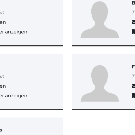
en
T
gen
r anzeigen
F
F
en
T
gen
r anzeigen
R