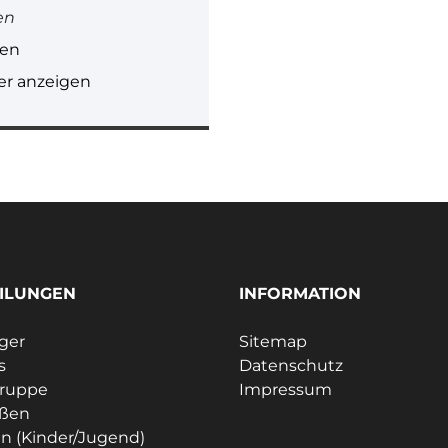
en
gen
r anzeigen
ILUNGEN
INFORMATION
ager
Sitemap
s
Datenschutz
gruppe
Impressum
eßen
n (Kinder/Jugend)