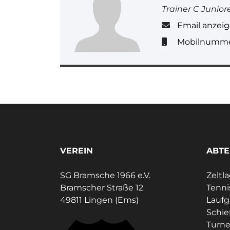
Trainer C Junior
Email anzei
Mobilnumme
VEREIN
ABTE
SG Bramsche 1966 e.V.
Zeltl
Bramscher Straße 12
Tenni
49811 Lingen (Ems)
Lauf
Schi
Turne