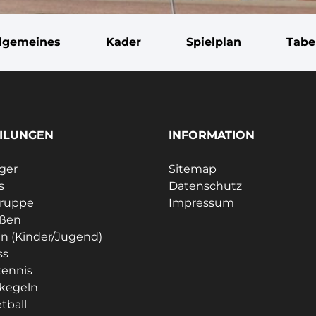
llgemeines
Kader
Spielplan
Tabe
ILUNGEN
INFORMATION
ager
Sitemap
s
Datenschutz
gruppe
Impressum
eßen
n (Kinder/Jugend)
ss
tennis
kegeln
tball