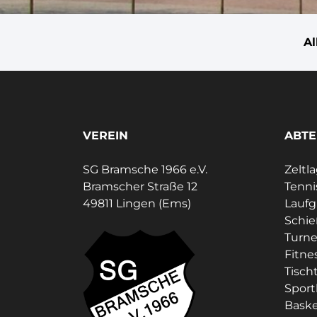
A
VEREIN
ABTE
SG Bramsche 1966 e.V.
Zeltl
Bramscher Straße 12
Tenni
49811 Lingen (Ems)
Lauf
Schi
Turne
Fitne
Tisch
Sport
Baske