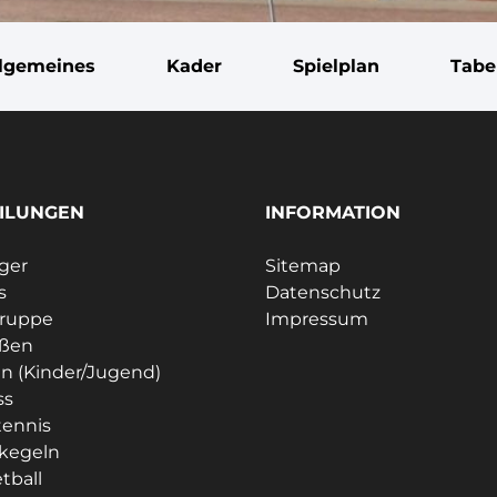
llgemeines
Kader
Spielplan
Tabe
ILUNGEN
INFORMATION
ager
Sitemap
s
Datenschutz
gruppe
Impressum
eßen
n (Kinder/Jugend)
ss
tennis
kegeln
tball