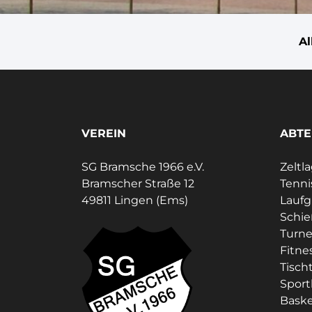
A
VEREIN
ABTE
SG Bramsche 1966 e.V.
Zeltl
Bramscher Straße 12
Tenni
49811 Lingen (Ems)
Lauf
Schi
Turne
Fitne
Tisch
Sport
Baske